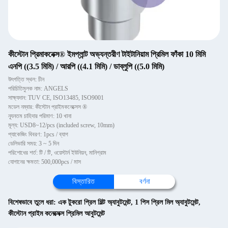
কীস্টোন প্রিমাকনেক্স® ইমপ্লান্ট অভ্যন্তরীণ টাইটানিয়াম প্রিমিল ফাঁকা 10 মিমি
এনপি ((3.5 মিমি) / আরপি ((4.1 মিমি) / ডাব্লুপি ((5.0 মিমি)
উৎপত্তি স্থল: চীন
পরিচিতিমুলক নাম: ANGELS
সাক্ষ্যদান: TUV CE, ISO13485, ISO9001
মডেল নম্বার: কীস্টোন প্রাইমকনেক্সেস ®
ন্যূনতম চাহিদার পরিমাণ: 10 খানা
মূল্য: USD8~12/pcs (included screw, 10mm)
প্যাকেজিং বিবরণ: 1pcs / ব্যাগ
ডেলিভারি সময়: 3 ~ 5 দিন
পরিশোধের শর্ত: টি / টি, ওয়েস্টার্ন ইউনিয়ন, মানিগ্রাম
যোগানের ক্ষমতা: 500,000pcs / মাস
বিস্তারিত
বর্ণনা
বিশেষভাবে তুলে ধরা:
এক টুকরো প্রিল মিল্ট অ্যাবুটমেন্ট
,
1 পিস প্রিল মিল অ্যাবুটমেন্ট
,
কীস্টোন প্রাইম কনেক্সেক্স প্রিমিল আবুটমেন্ট