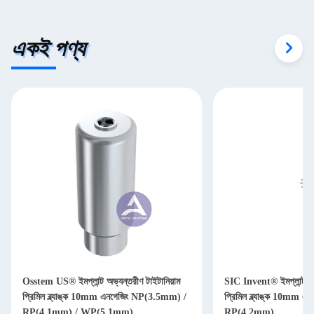
একই পণ্য
Osstem US® ইমপ্লান্ট অভ্যন্তরীণ টাইটানিয়াম
SIC Invent® ইমপ্লান্ট অভ্
প্রিমিল ব্ল্যাঙ্ক 10mm এনগেজিং NP(3.5mm) /
প্রিমিল ব্ল্যাঙ্ক 10mm
RP(4.1mm) / WP(5.1mm)
RP(4.2mm)