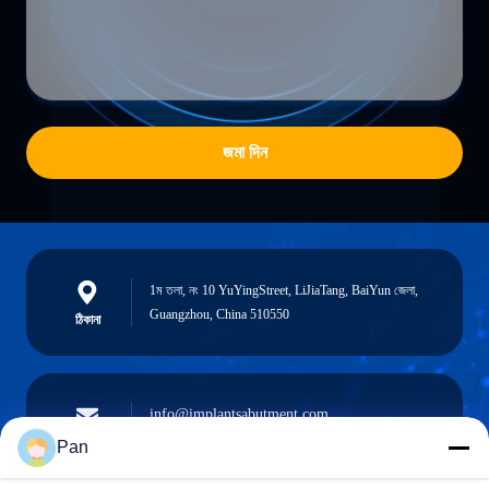
জমা দিন
1ম তলা, নং 10 YuYingStreet, LiJiaTang, BaiYun জেলা,
Guangzhou, China 510550
ঠিকানা
info@implantsabutment.com
angels.dentalcenter@gmail.com
ই-মেইল
Pan