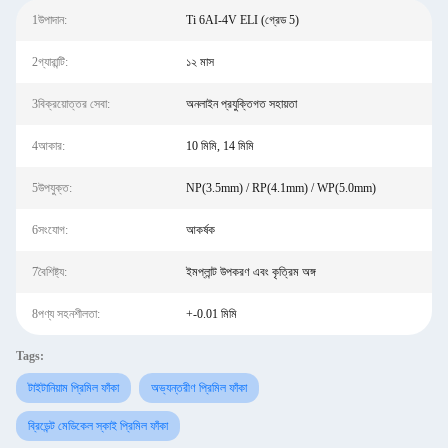
1উপাদান:
Ti 6AI-4V ELI (গ্রেড 5)
2গ্যারান্টি:
১২ মাস
3বিক্রয়োত্তর সেবা:
অনলাইন প্রযুক্তিগত সহায়তা
4আকার:
10 মিমি, 14 মিমি
5উপযুক্ত:
NP(3.5mm) / RP(4.1mm) / WP(5.0mm)
6সংযোগ:
আকর্ষক
7বৈশিষ্ট্য:
ইমপ্লান্ট উপকরণ এবং কৃত্রিম অঙ্গ
8পণ্য সহনশীলতা:
+-0.01 মিমি
Tags:
টাইটানিয়াম প্রিমিল ফাঁকা
অভ্যন্তরীণ প্রিমিল ফাঁকা
ব্রিডেন্ট মেডিকেল স্কাই প্রিমিল ফাঁকা