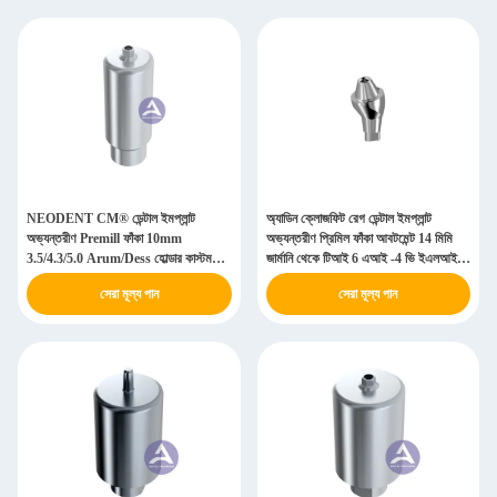
NEODENT CM® ডেন্টাল ইমপ্লান্ট
অ্যাডিন ক্লোজফিট রেগ ডেন্টাল ইমপ্লান্ট
অভ্যন্তরীণ Premill ফাঁকা 10mm
অভ্যন্তরীণ প্রিমিল ফাঁকা আবটমেন্ট 14 মিমি
3.5/4.3/5.0 Arum/Dess হোল্ডার কাস্টম
জার্মানি থেকে টিআই 6 এআই -4 ভি ইএলআই
তৈরি Abutment
উপাদান সহ জড়িত
সেরা মূল্য পান
সেরা মূল্য পান