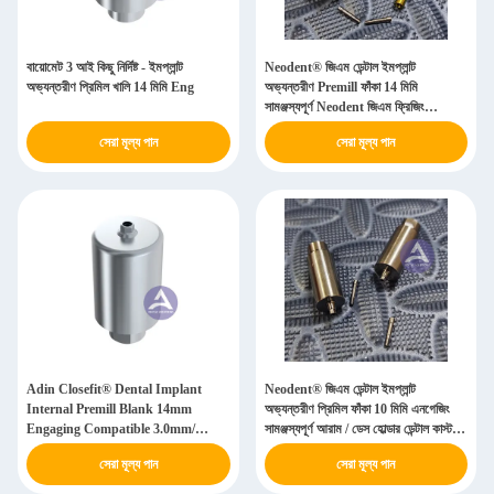
বায়োমেট 3 আই কিছু নির্দিষ্ট - ইমপ্লান্ট
Neodent® জিএম ডেন্টাল ইমপ্লান্ট
অভ্যন্তরীণ প্রিমিল খালি 14 মিমি Eng
অভ্যন্তরীণ Premill ফাঁকা 14 মিমি
সামঞ্জস্যপূর্ণ Neodent জিএম ফ্রিজিং
Abutment জড়িত
সেরা মূল্য পান
সেরা মূল্য পান
Adin Closefit® Dental Implant
Neodent® জিএম ডেন্টাল ইমপ্লান্ট
Internal Premill Blank 14mm
অভ্যন্তরীণ প্রিমিল ফাঁকা 10 মিমি এনগেজিং
Engaging Compatible 3.0mm/
সামঞ্জস্যপূর্ণ আরাম / ডেস হোল্ডার ডেন্টাল কাস্টম
3.5mm/ 4.3&5.0mm
আবটমেন্ট
সেরা মূল্য পান
সেরা মূল্য পান