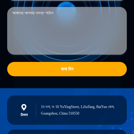
জমা দিন
1ম তলা, নং 10 YuYingStreet, LiJiaTang, BaiYun জেলা,
Guangzhou, China 510550
ঠিকানা