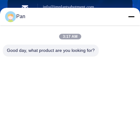
info@implantsabutment.com
angels.dentalcenter@gmail.com
ই-মেইল
Pan
3:17 AM
+86-13678907329
Good day, what product are you looking for?
ফোন
ANGELS Dental Implant Solutions Center