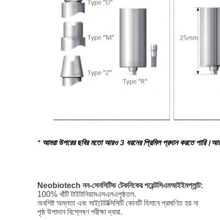
* আমরা উপরের ছবির মতো আরও 3 ধরনের প্রিমিল প্রদান করতে পারি।আরও
Neobiotech নন-সেনসিটিভ টেকনিকের পয়েন্ট
সিএমআই
ইমপ্লান্ট:
100% খাঁটি টাইটানিয়াম
এসএলএ
পৃষ্ঠতল.
অবশিষ্ট অম্লতা এবং সাইটোটক্সিসিটি কোনটি হিসাবে প্রমাণিত হয় না
পৃষ্ঠ উপাদান বিশ্লেষণ পরীক্ষা দ্বারা.