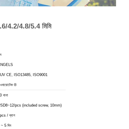
 3.6/4.2/4.8/5.4 মিমি
ীন
ANGELS
UV CE, ISO13485, ISO9001
িওবায়োটেক ®
0 খানা
SD8~12/pcs (included screw, 10mm)
pcs / ব্যাগ
 ~ 5 দিন