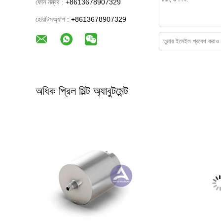
ফোন নম্বর :
+8613678907329
হোয়াটসঅ্যাপ :
+8613678907329
অধিক প্রিল মিল্ট অ্যাবুটমেন্ট