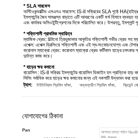
* SLA সারফেস
অস্টিওকন্ডাক্টিভ এসএলএ সারফেস: IS-II সক্রিয়ের SLA পৃষ্ঠে HA(হাইড্র
ইমপ্লান্টের জৈব সামঞ্জস্য বাড়াতে এটি আবরণের একটি ফর্ম হিসাবে ব্যবহৃত 
এবং কার্যকর অসিওইন্টিগ্রেশনের দিকে পরিচালিত করে। উপরন্তু, ইমপ্লান্ট পৃ
* শক্তিশালী প্রাথমিক স্থায়িত্ব
ম্যাজিক থ্রেড: উল্টানো ত্রিভুজাকার আকৃতির শক্তিশালী গভীর থ্রেড সহ ম্
এপেক্স: এপেক্স ড্রিলিংয়ে শক্তিশালী এবং এই স্ব-সংকোচনযোগ্য এবং টেপ
করোনাল ম্যাক্রো থ্রেড: করোনাল ম্যাক্রো থ্রেড কর্টিকাল হাড়ের চমৎকার প্
দুর্দান্ত কাজ করে।
* হাড়ের ক্ষয় কমানো
বায়োসিল : IS-II সক্রিয় ইমপ্লান্টের বায়োসিল ডিজাইন হল প্রান্তিক হা
সিলিং সর্বাধিক করে হাড়ের ক্ষয় কমানোর জন্য এই নকশাটি উদ্ভাবন করা হয
ট্যাগ:
টাইটানিয়াম প্রিমিল ফাঁকা
,
অভ্যন্তরীণ প্রিমিল ফাঁকা
,
ব্রিডেন্ট 
যোগাযোগের ঠিকানা
Pan