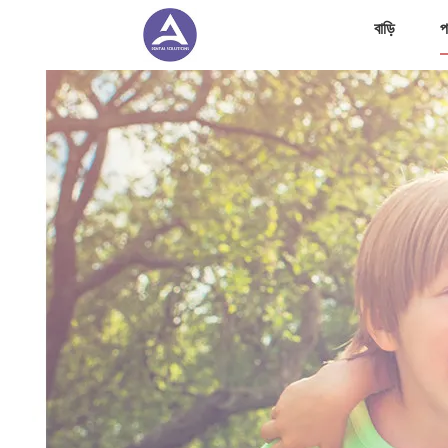
বাড়ি
প