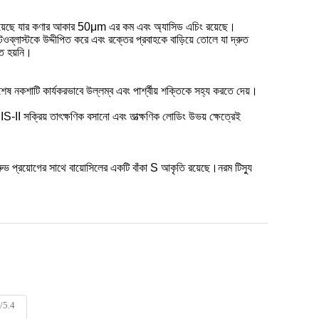
শ্রণ রয়েছে যার কণার আকার 50μm এর কম এবং অ্যাসিড এচিং রয়েছে।
ওব্লাস্টকে উদ্দীপিত করে এবং রক্তের প্রবাহকে বাড়িয়ে তোলে যা দ্রুত
িত হয়নি।
েষ নকশাটি কার্যকরভাবে উল্লম্ব এবং পার্শ্বীয় শক্তিকে সহ্য করতে দেয়।
S-II সক্রিয় তাৎক্ষণিক বসানো এবং তাত্ক্ষণিক লোডিং উভয় ক্ষেত্রেই
রুভ প্রয়োগের সাথে বায়োসিলের একটি বাঁকা S আকৃতি রয়েছে।নরম টিস্যু