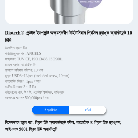
Biotech® ডেন্টাল ইমপ্লান্ট অভ্যন্তরীণ টাইটানিয়াম প্রিমিল ব্ল্যাঙ্ক অ্যাবটমেন্ট 10
মিমি
উৎপত্তি স্থল: চীন
পরিচিতিমুলক নাম: ANGELS
সাক্ষ্যদান: TUV CE, ISO13485, ISO9001
মডেল নম্বার: বায়োটেক ®
ন্যূনতম চাহিদার পরিমাণ: 10 খানা
মূল্য: USD8~12/pcs (included screw, 10mm)
প্যাকেজিং বিবরণ: 1pcs / ব্যাগ
ডেলিভারি সময়: 3 ~ 5 দিন
পরিশোধের শর্ত: টি / টি, ওয়েস্টার্ন ইউনিয়ন, মানিগ্রাম
যোগানের ক্ষমতা: 500,000pcs / মাস
বিস্তারিত
বর্ণনা
বিশেষভাবে তুলে ধরা:
প্রিল মিল্ট অ্যাবউটমেন্ট ফাঁকা
,
বায়োটেক ® প্রিল মিল্ড ব্ল্যাঙ্কস
,
আইএসও 9001 প্রিল মিল্ট অ্যাবটমেন্ট