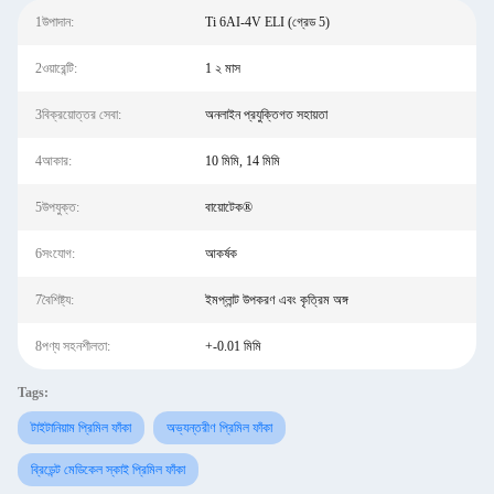
1উপাদান:
Ti 6AI-4V ELI (গ্রেড 5)
2ওয়ারেন্টি:
1 ২ মাস
3বিক্রয়োত্তর সেবা:
অনলাইন প্রযুক্তিগত সহায়তা
4আকার:
10 মিমি, 14 মিমি
5উপযুক্ত:
বায়োটেক®
6সংযোগ:
আকর্ষক
7বৈশিষ্ট্য:
ইমপ্লান্ট উপকরণ এবং কৃত্রিম অঙ্গ
8পণ্য সহনশীলতা:
+-0.01 মিমি
Tags:
টাইটানিয়াম প্রিমিল ফাঁকা
অভ্যন্তরীণ প্রিমিল ফাঁকা
ব্রিডেন্ট মেডিকেল স্কাই প্রিমিল ফাঁকা