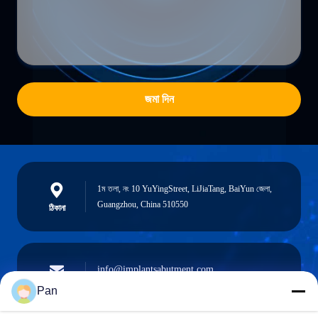
জমা দিন
1ম তলা, নং 10 YuYingStreet, LiJiaTang, BaiYun জেলা,
Guangzhou, China 510550
ঠিকানা
info@implantsabutment.com
angels.dentalcenter@gmail.com
ই-মেইল
Pan