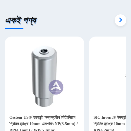
একই পণ্য
Osstem US® ইমপ্লান্ট অভ্যন্তরীণ টাইটানিয়াম
SIC Invent® ইমপ্লান্ট অভ্
প্রিমিল ব্ল্যাঙ্ক 10mm এনগেজিং NP(3.5mm) /
প্রিমিল ব্ল্যাঙ্ক 10mm
RP(4.1mm) / WP(5.1mm)
RP(4.2mm)