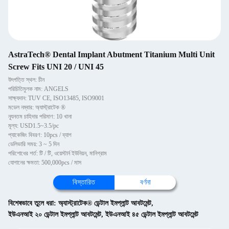
AstraTech® Dental Implant Abutment Titanium Multi Unit
Screw Fits UNI 20 / UNI 45
উৎপত্তি স্থল: চীন
পরিচিতিমুলক নাম: ANGELS
সাক্ষ্যদান: TUV CE, ISO13485, ISO9001
মডেল নম্বার: অ্যাস্ট্রাটেক ®
ন্যূনতম চাহিদার পরিমাণ: 10 খানা
মূল্য: USD1.5~3.5/pc
প্যাকেজিং বিবরণ: 10pcs / ব্যাগ
ডেলিভারি সময়: 3 ~ 5 দিন
পরিশোধের শর্ত: টি / টি, ওয়েস্টার্ন ইউনিয়ন, মানিগ্রাম
যোগানের ক্ষমতা: 500,000pcs / মাস
বিস্তারিত
বর্ণনা
বিশেষভাবে তুলে ধরা:
অ্যাস্ট্রাটেক® ডেন্টাল ইমপ্লান্ট আবটমেন্ট
,
ইউএনআই ২০ ডেন্টাল ইমপ্লান্ট আবটমেন্ট
,
ইউএনআই ৪৫ ডেন্টাল ইমপ্লান্ট আবটমেন্ট