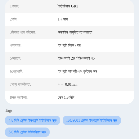
1পাদান:
টাইটানিয়াম GR5
2পাটা:
1 ২ মাস
3বিক্রয় পরে পরিষেবা:
অনলাইন প্রযুক্তিগত সহায়তা
4ব্যবহার:
ইমপ্লান্ট ব্রিজ / বার
5আয়তন:
ইউএনআই 20 / ইউএনআই 45
6প্রোপার্টি:
ইমপ্লান্ট সামগ্রী এবং কৃত্রিম অঙ্গ
7পণ্য সহনশীলতা:
+ + -0.01mm
8স্ক্রু ড্রাইভার:
হেক্স 1.3 মিমি
Tags:
4.8 মিমি ডেন্টাল ইমপ্লান্ট টাইটানিয়াম স্ক্রু
ISO9001 ডেন্টাল ইমপ্লান্ট টাইটানিয়াম স্ক্রু
5.0 মিমি ডেন্টাল টাইটানিয়াম স্ক্রু