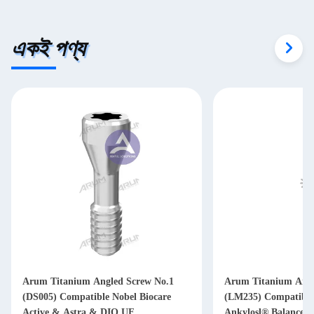
একই পণ্য
Arum Titanium Angled Screw No.1
Arum Titanium Angl
(DS005) Compatible Nobel Biocare
(LM235) Compatible
Active & Astra & DIO UF
Ankylosl® Balance B