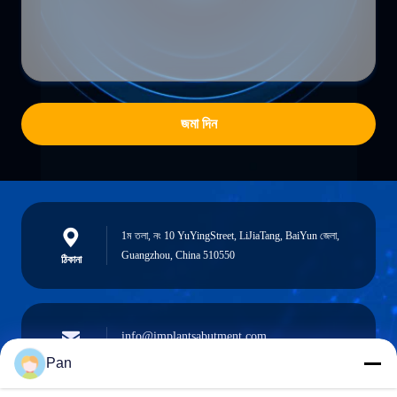
জমা দিন
1ম তলা, নং 10 YuYingStreet, LiJiaTang, BaiYun জেলা,
Guangzhou, China 510550
ঠিকানা
info@implantsabutment.com
angels.dentalcenter@gmail.com
ই-মেইল
Pan