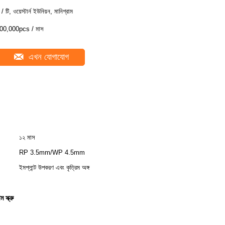
 / টি, ওয়েস্টার্ন ইউনিয়ন, মানিগ্রাম
00,000pcs / মাস
এখন যোগাযোগ
১২ মাস
RP 3.5mm/WP 4.5mm
ইমপ্লান্ট উপকরণ এবং কৃত্রিম অঙ্গ
স্ক্রু