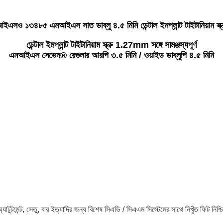
ইএসও ১৩৪৮৫ এমআইএস সাত ডাব্লু ৪.৫ মিমি ডেন্টাল ইমপ্লান্ট টাইটানিয়াম স্ক্
ডেন্টাল ইমপ্লান্ট টাইটানিয়াম স্ক্রু 1.27mm সঙ্গে সামঞ্জস্যপূর্ণ
এমআইএস সেভেন® রেগুলার আরপি ৩.৫ মিমি / ওয়াইড ডাব্লুপি ৪.৫ মিমি
 অ্যাটুটমেন্ট, সেতু, বার ইত্যাদির জন্য বিশেষ সিএডি / সিএএম সিস্টেমের সাথে নিখুঁত ফিট নিশ