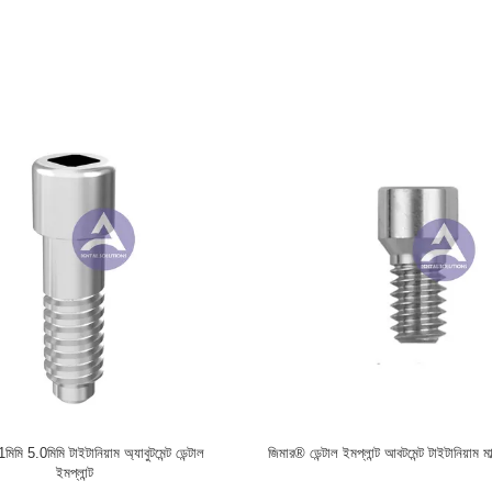
nium Angled Screw No.18 (LM235)
SIC® Dental Implant Abutment Tita
 Dentsply Ankylosl® Balance Base
Unit Screw Fits Implant Bridg