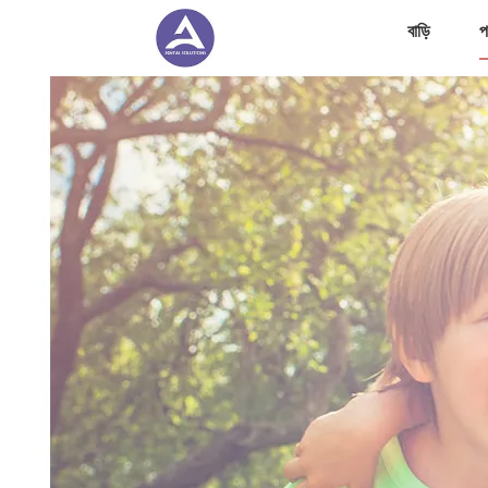
বাড়ি
প