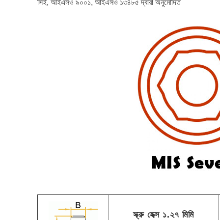
সিই, আইএসও ৯০০১, আইএসও ১৩৪৮৫ দ্বারা অনুমোদিত
স্ক্রু হেক্স ১.২৭ মিমি