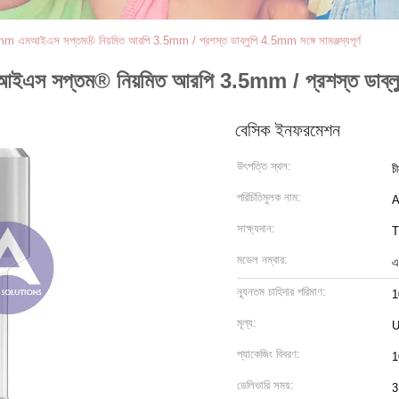
ু 1.27mm এমআইএস সপ্তম® নিয়মিত আরপি 3.5mm / প্রশস্ত ডাব্লুপি 4.5mm সঙ্গে সামঞ্জস্যপূর্ণ
 এমআইএস সপ্তম® নিয়মিত আরপি 3.5mm / প্রশস্ত ডাব্লুপি
বেসিক ইনফরমেশন
উৎপত্তি স্থল:
চ
পরিচিতিমুলক নাম:
সাক্ষ্যদান:
T
মডেল নম্বার:
এ
ন্যূনতম চাহিদার পরিমাণ:
1
মূল্য:
U
প্যাকেজিং বিবরণ:
1
ডেলিভারি সময়:
3