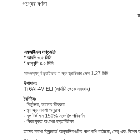
পণ্যের বর্ণনা
আ
এমআইএস সপ্তম®
* আরপি ৩.৫ মিমি
* ডাব্লুপি ৪.৫ মিমি
সামঞ্জস্যপূর্ণ ড্রাইভার = স্ক্রু ড্রাইভার হেক্স 1.27 মিমি
উপাদানঃ
Ti 6AI-4V ELI (জার্মানি থেকে সরবরাহ)
বৈশিষ্ট্যঃ
- নির্ভুলতা, আলোর তীব্রতা
- মূল স্ক্রু নকশা অনুরূপ
- মূল টর্ক মান 150% সঙ্গে টুল পরিদর্শন
- গ্রিডযুক্ত অংশের হস্তনিরীক্ষা
তাদের নকশা স্ট্যান্ডার্ড আনুষাঙ্গিকগুলির পাশাপাশি কাঠামো, সেতু এবং বিশেষ