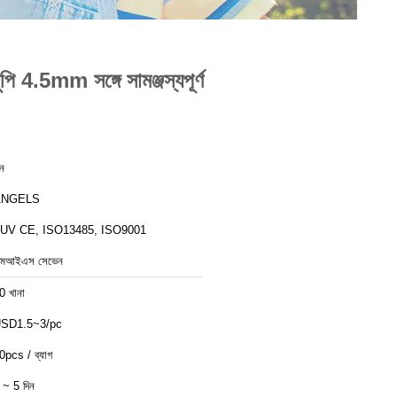
 4.5mm সঙ্গে সামঞ্জস্যপূর্ণ
ীন
ANGELS
UV CE, ISO13485, ISO9001
মআইএস সেভেন
0 খানা
SD1.5~3/pc
0pcs / ব্যাগ
 ~ 5 দিন